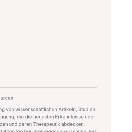
ourcen
ng von wissenschaftlichen Artikeln, Studien
ügung, die die neuesten Erkenntnisse über
zen und deren Therapeutik abdecken.
tützen Sie bei Ihrer eigenen Forschung und